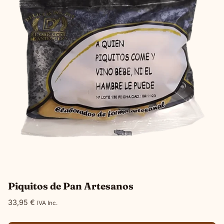
Las
opciones
se
pueden
elegir
en
la
página
de
producto
Piquitos de Pan Artesanos
33,95
€
IVA Inc.