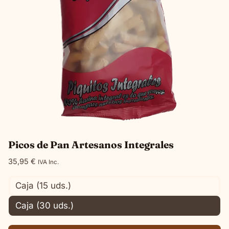
pueden
elegir
en
la
página
de
producto
Picos de Pan Artesanos Integrales
35,95
€
IVA Inc.
Caja (15 uds.)
Caja (30 uds.)