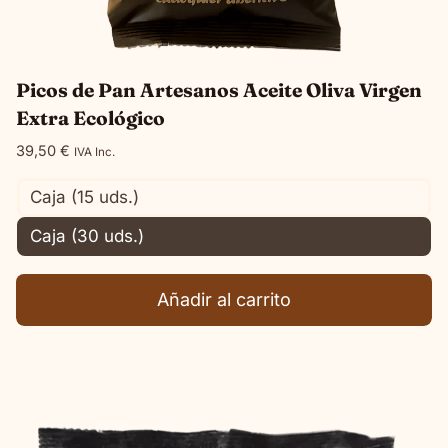
Picos de Pan Artesanos Aceite Oliva Virgen
Extra Ecológico
39,50
€
IVA Inc.
Caja (15 uds.)
Caja (30 uds.)
Añadir al carrito
Este
producto
tiene
múltiples
variantes.